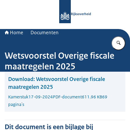
Naar de homepage van Rijksoverheid
Rijksoverheid
Home
Documenten
Vu
Wetsvoorstel Overige fiscale
maatregelen 2025
Download:
Wetsvoorstel Overige fiscale
maatregelen 2025
Kamerstuk
17-09-2024
PDF-document
611.96 KB
69
pagina's
Dit document is een bijlage bij