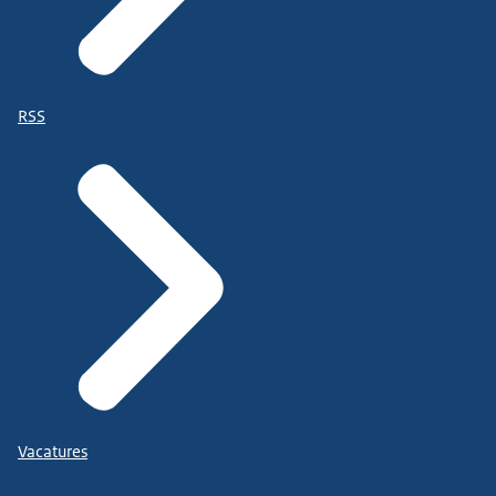
RSS
Vacatures