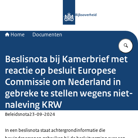
Naar de homepage van Rijksoverheid
Rijksoverheid
Home
Documenten
Vu
Beslisnota bij Kamerbrief met
reactie op besluit Europese
Commissie om Nederland in
gebreke te stellen wegens niet-
naleving KRW
Beleidsnota
23-09-2024
In een beslisnota staat achtergrondinformatie die