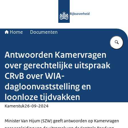
Naar de homepage van Rijksoverheid
Rijksoverheid
Home
Documenten
Vu
Antwoorden Kamervragen
over gerechtelijke uitspraak
CRvB over WIA-
dagloonvaststelling en
loonloze tijdvakken
Kamerstuk
26-09-2024
Minister Van Hijum (SZW) geeft antwoorden op Kamervragen