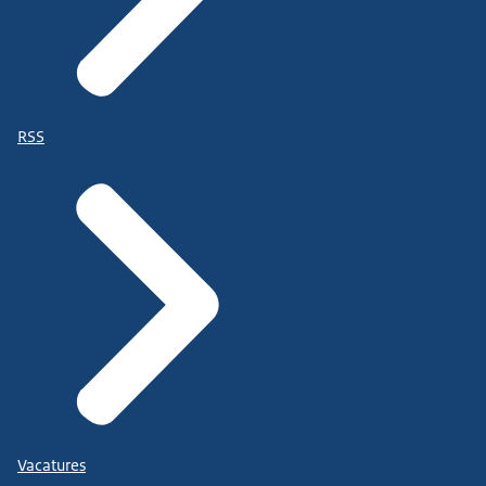
RSS
Vacatures