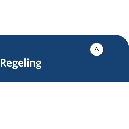
.nl
Vul in wat u z
 Regeling