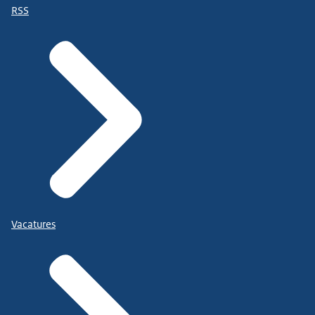
RSS
Vacatures