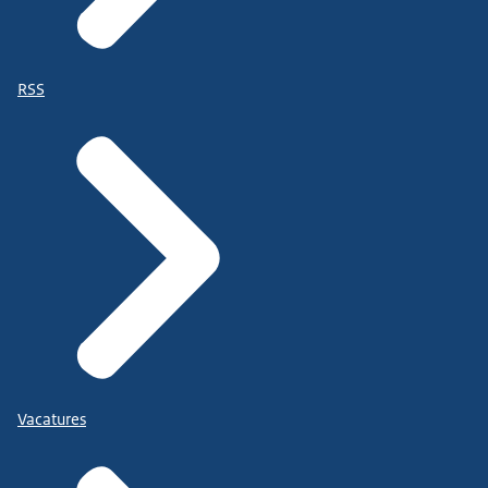
RSS
Vacatures