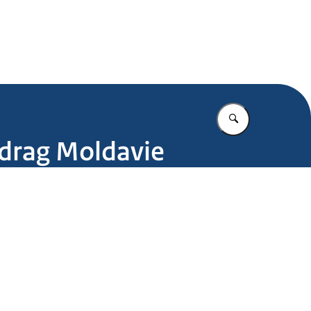
.nl
Vul in wat u z
rdrag Moldavie