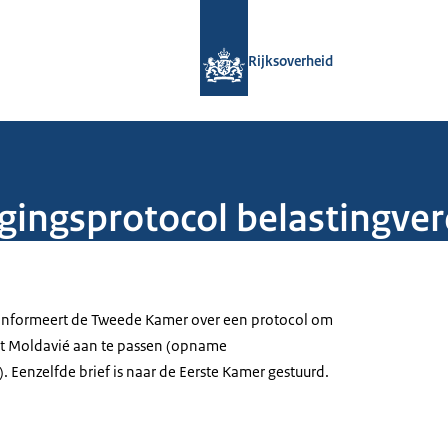
Naar de homepage van Rijksoverheid
Rijksoverheid
igingsprotocol belastingve
 informeert de Tweede Kamer over een protocol om
et Moldavié aan te passen (opname
 Eenzelfde brief is naar de Eerste Kamer gestuurd.