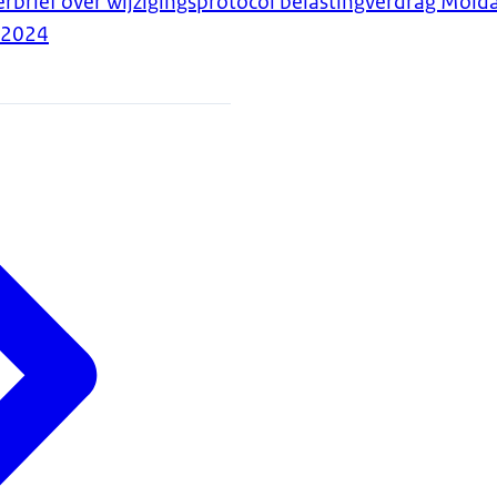
erbrief over wijzigingsprotocol belastingverdrag Mold
-2024