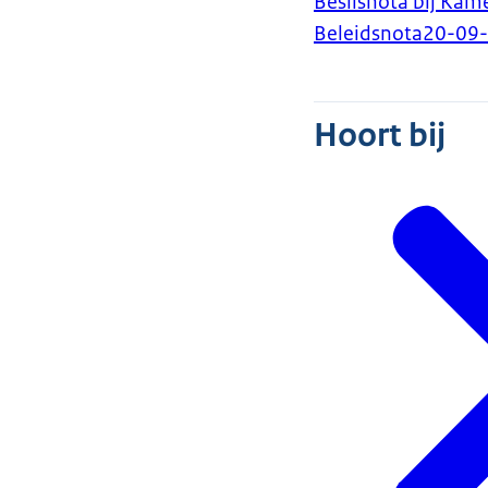
Beslisnota bij Kam
Beleidsnota
20-09
Hoort bij