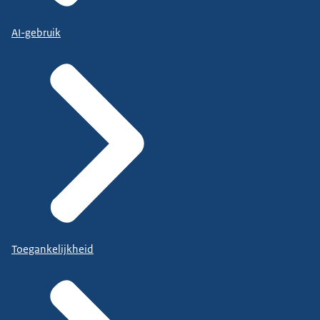
AI-gebruik
Toegankelijkheid