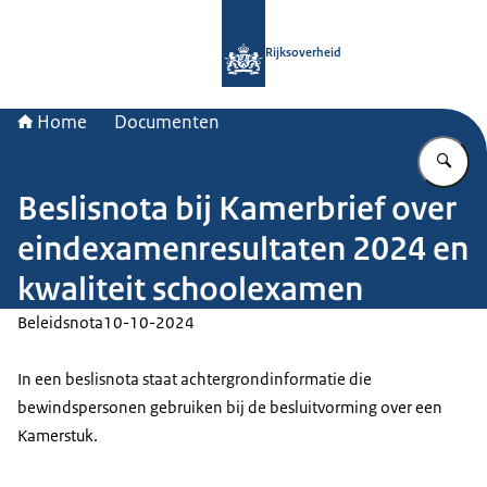
Naar de homepage van Rijksoverheid
Rijksoverheid
Home
Documenten
Vu
Beslisnota bij Kamerbrief over
eindexamenresultaten 2024 en
kwaliteit schoolexamen
Beleidsnota
10-10-2024
In een beslisnota staat achtergrondinformatie die
bewindspersonen gebruiken bij de besluitvorming over een
Kamerstuk.