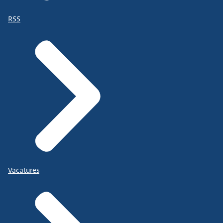
RSS
Vacatures