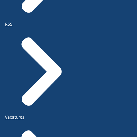
RSS
Vacatures