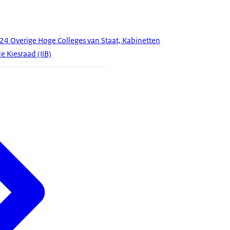
24 Overige Hoge Colleges van Staat, Kabinetten
 Kiesraad (IIB)