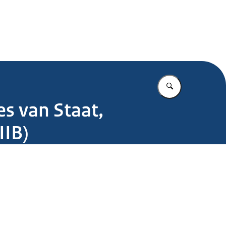
.nl
Vul in wat u z
s van Staat,
IIB)