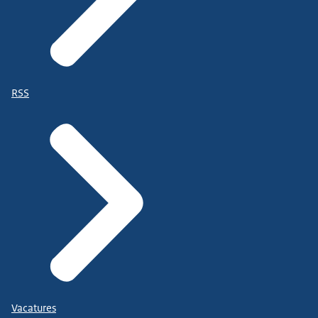
RSS
Vacatures