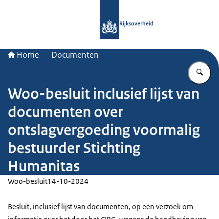
Naar de homepage van Rijksoverheid
Rijksoverheid
Home
Documenten
Vu
Woo-besluit inclusief lijst van
documenten over
ontslagvergoeding voormalig
bestuurder Stichting
Humanitas
Woo-besluit
14-10-2024
Besluit, inclusief lijst van documenten, op een verzoek om