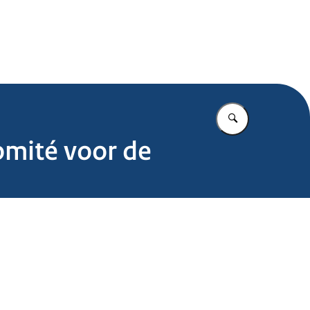
.nl
Vul in wat u z
omité voor de