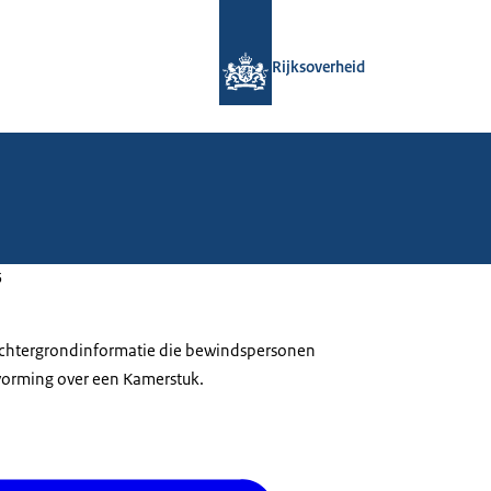
Naar de homepage van Rijksoverheid
Rijksoverheid
5
 achtergrondinformatie die bewindspersonen
tvorming over een Kamerstuk.