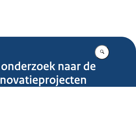
.nl
Vul in wat u z
 onderzoek naar de
enovatieprojecten