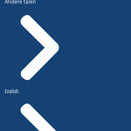
Andere talen
English