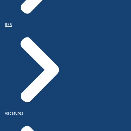
RSS
Vacatures