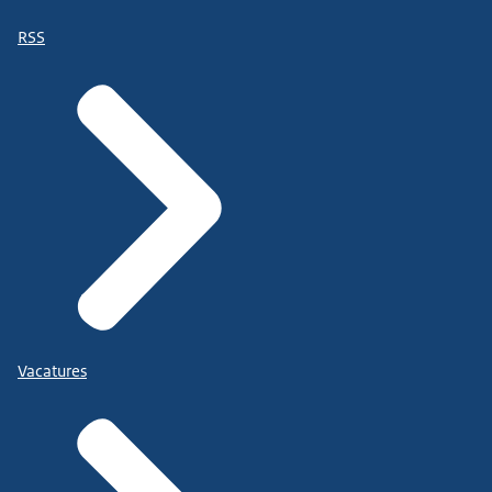
RSS
Vacatures