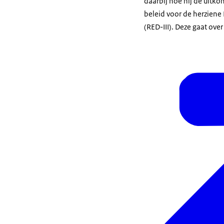
daarbij hoe hij de uitko
beleid voor de herziene 
(RED-III). Deze gaat ove