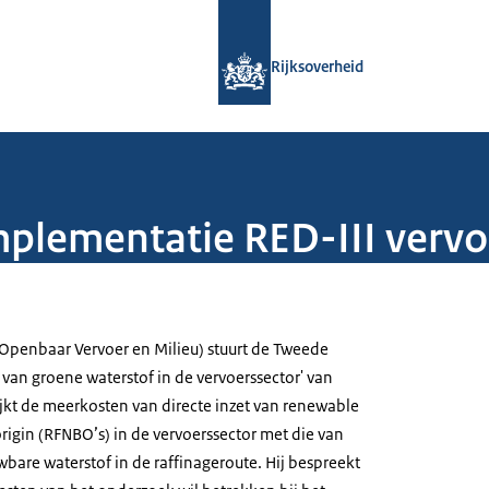
Naar de homepage van Rijksoverheid
Rijksoverheid
mplementatie RED-III vervo
 (Openbaar Vervoer en Milieu) stuurt de Tweede
 van groene waterstof in de vervoerssector' van
ijkt de meerkosten van directe inzet van renewable
origin (RFNBO’s) in de vervoerssector met die van
bare waterstof in de raffinageroute. Hij bespreekt