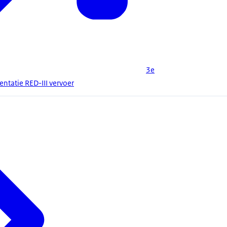
3e
ntatie RED-III vervoer