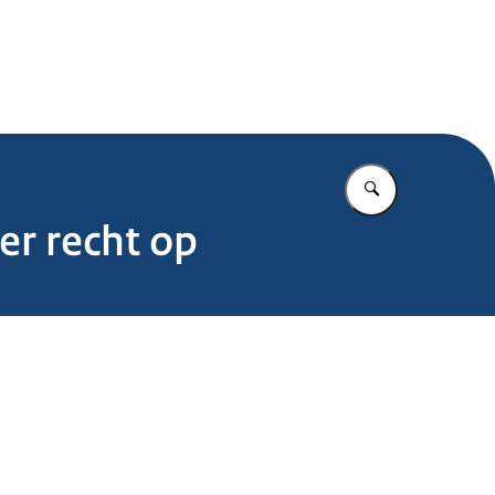
.nl
Vul in wat u z
er recht op