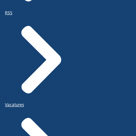
RSS
Vacatures