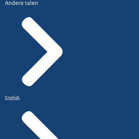
Andere talen
English