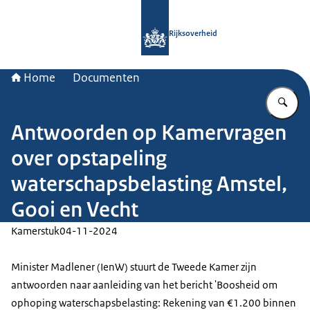
Naar de homepage van Rijksoverheid
Rijksoverheid
Home
Documenten
Vu
Antwoorden op Kamervragen
over opstapeling
waterschapsbelasting Amstel,
Gooi en Vecht
Kamerstuk
04-11-2024
Minister Madlener (IenW) stuurt de Tweede Kamer zijn
antwoorden naar aanleiding van het bericht 'Boosheid om
ophoping waterschapsbelasting: Rekening van €1.200 binnen