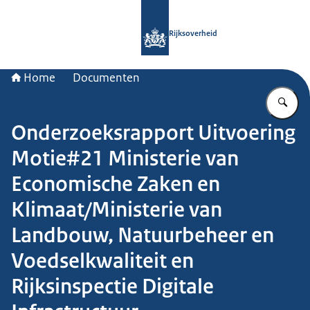
Naar de homepage van Rijksoverheid
Rijksoverheid
Home
Documenten
Vu
Onderzoeksrapport Uitvoering
Motie#21 Ministerie van
Economische Zaken en
Klimaat/Ministerie van
Landbouw, Natuurbeheer en
Voedselkwaliteit en
Rijksinspectie Digitale