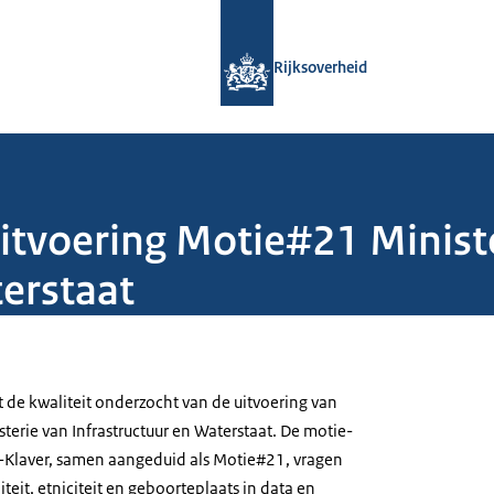
Naar de homepage van Rijksoverheid
Rijksoverheid
tvoering Motie#21 Minist
terstaat
t de kwaliteit onderzocht van de uitvoering van
erie van Infrastructuur en Waterstaat. De motie-
-Klaver, samen aangeduid als Motie#21, vragen
teit, etniciteit en geboorteplaats in data en