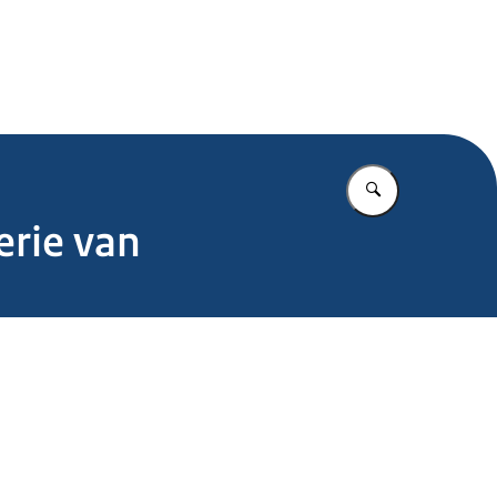
.nl
Vul in wat u z
erie van