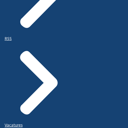
RSS
Vacatures