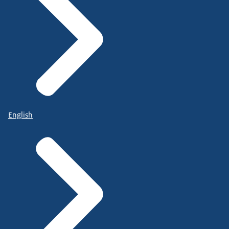
English