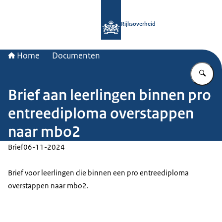
Naar de homepage van Rijksoverheid
Rijksoverheid
Home
Documenten
Vu
Brief aan leerlingen binnen pro
entreediploma overstappen
naar mbo2
Brief
06-11-2024
Brief voor leerlingen die binnen een pro entreediploma
overstappen naar mbo2.