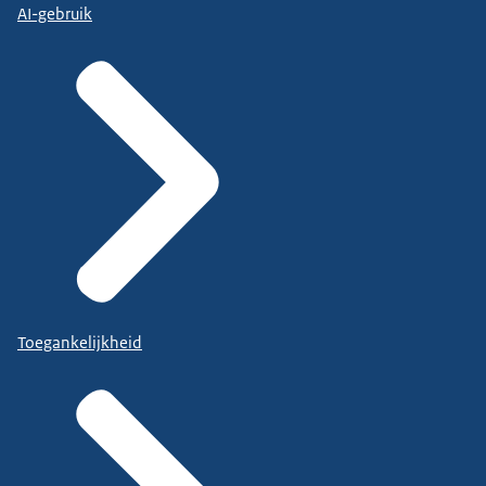
AI-gebruik
Toegankelijkheid