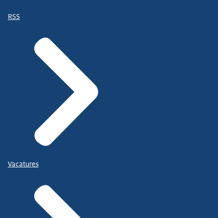
RSS
Vacatures