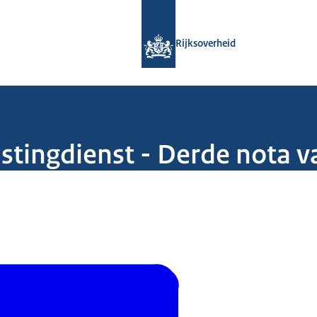
Naar de homepage van Rijksoverheid
Rijksoverheid
stingdienst - Derde nota v