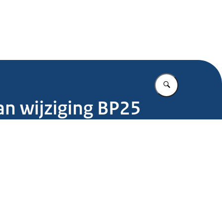
.nl
Vul in wat u z
an wijziging BP25