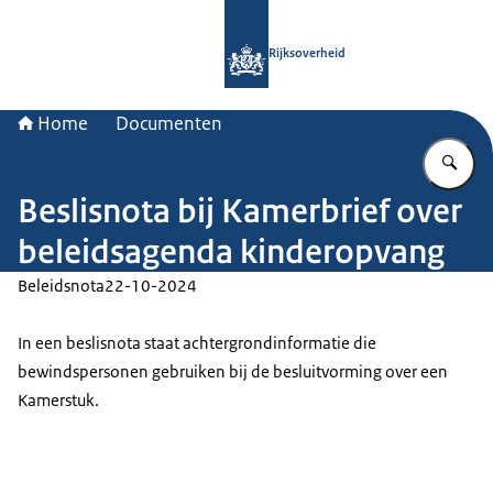
Naar de homepage van Rijksoverheid
Rijksoverheid
Home
Documenten
Vu
Beslisnota bij Kamerbrief over
beleidsagenda kinderopvang
Beleidsnota
22-10-2024
In een beslisnota staat achtergrondinformatie die
bewindspersonen gebruiken bij de besluitvorming over een
Kamerstuk.