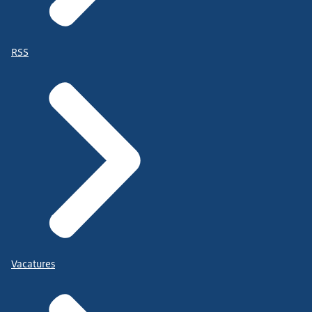
RSS
Vacatures