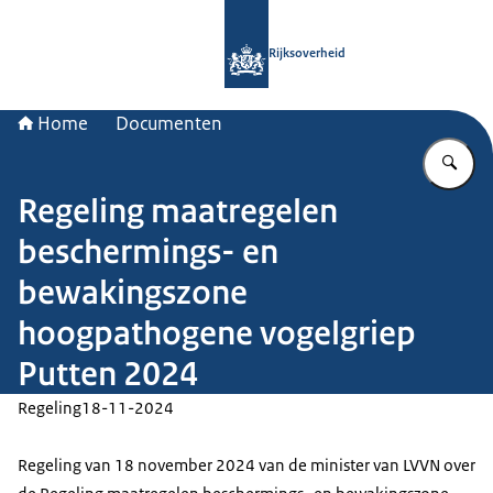
Naar de homepage van Rijksoverheid
Rijksoverheid
Home
Documenten
Vu
Regeling maatregelen
beschermings- en
bewakingszone
hoogpathogene vogelgriep
Putten 2024
Regeling
18-11-2024
Regeling van 18 november 2024 van de minister van LVVN over