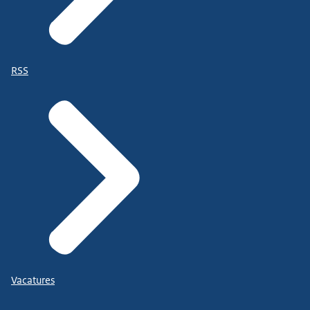
RSS
Vacatures