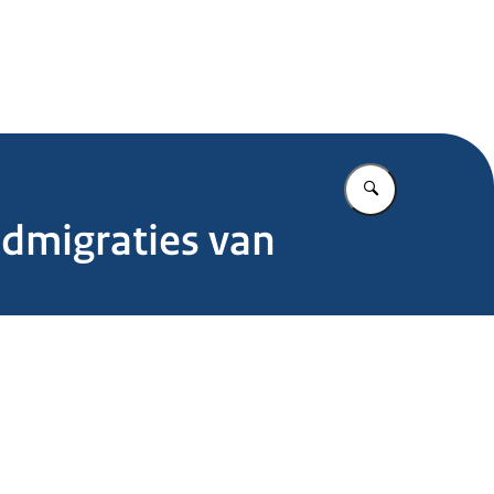
.nl
Vul in wat u z
dmigraties van