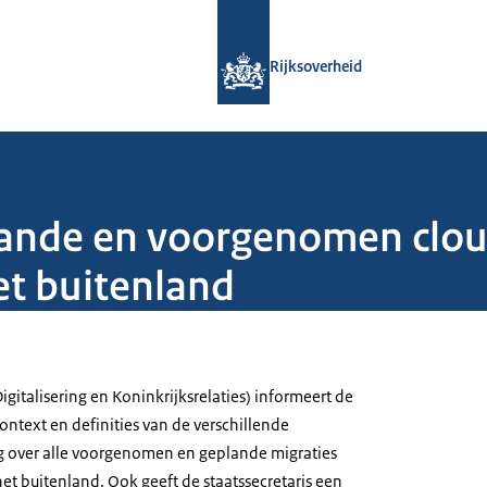
Naar de homepage van Rijksoverheid
Rijksoverheid
lande en voorgenomen clou
et buitenland
igitalisering en Koninkrijksrelaties) informeert de
ntext en definities van de verschillende
g over alle voorgenomen en geplande migraties
et buitenland. Ook geeft de staatssecretaris een