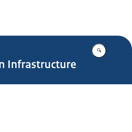
.nl
Vul in wat u z
 Infrastructure