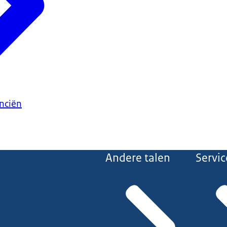
anciën
Andere talen
Servic