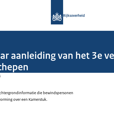
Naar de homepage van Rijksoverheid
Rijksoverheid
aar aanleiding van het 3e v
chepen
4
 achtergrondinformatie die bewindspersonen
tvorming over een Kamerstuk.