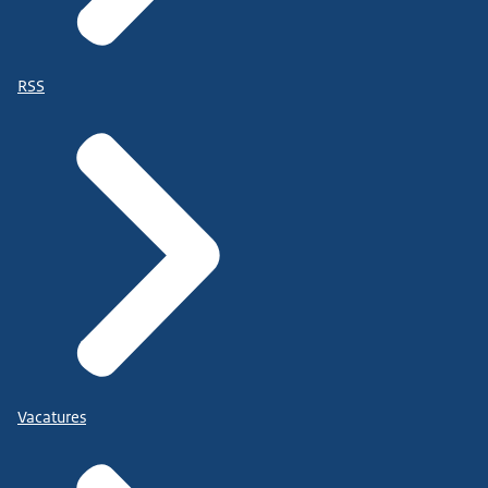
RSS
Vacatures