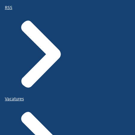
RSS
Vacatures