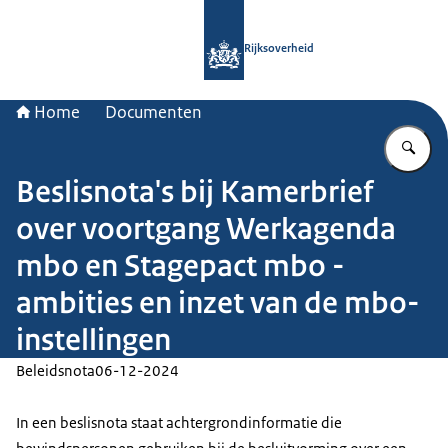
Naar de homepage van Rijksoverheid
Rijksoverheid
Home
Documenten
Vu
Beslisnota's bij Kamerbrief
over voortgang Werkagenda
mbo en Stagepact mbo -
ambities en inzet van de mbo-
instellingen
Beleidsnota
06-12-2024
In een beslisnota staat achtergrondinformatie die