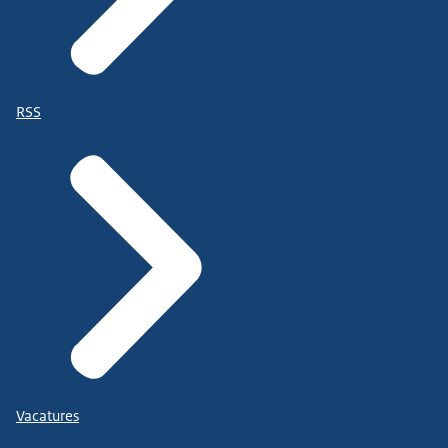
RSS
Vacatures