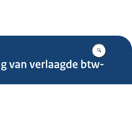
.nl
Vul in wat u z
ing van verlaagde btw-