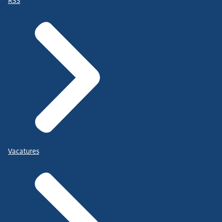
RSS
Vacatures