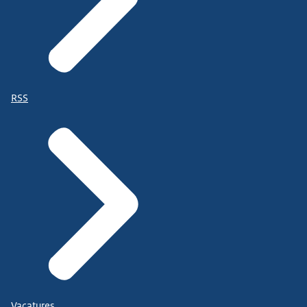
RSS
Vacatures