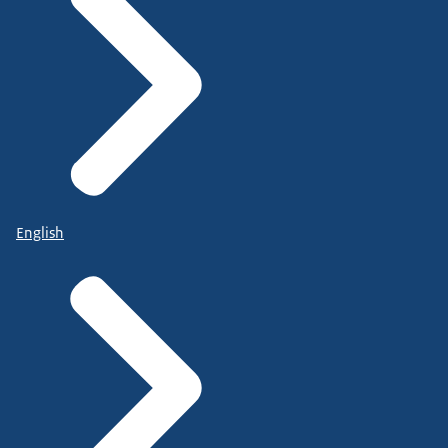
English