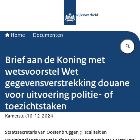
Naar de homepage van Rijksoverheid
Rijksoverheid
Home
Documenten
Vu
Brief aan de Koning met
wetsvoorstel Wet
gegevensverstrekking douane
voor uitvoering politie- of
toezichtstaken
Kamerstuk
10-12-2024
Staatssecretaris Van Oostenbruggen (Fiscaliteit en