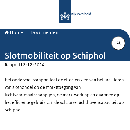
Naar de homepage van Rijksoverheid
Rijksoverheid
Home
Documenten
Vu
Slotmobiliteit op Schiphol
Rapport
12-12-2024
Het onderzoeksrapport laat de effecten zien van het faciliteren
van slothandel op de markttoegang van
luchtvaartmaatschappijen, de marktwerking en daarmee op
het efficiënte gebruik van de schaarse luchthavencapaciteit op
Schiphol.