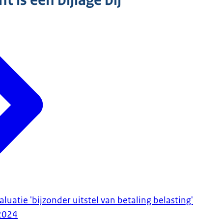
 is een bijlage bij
luatie 'bijzonder uitstel van betaling belasting'
2024