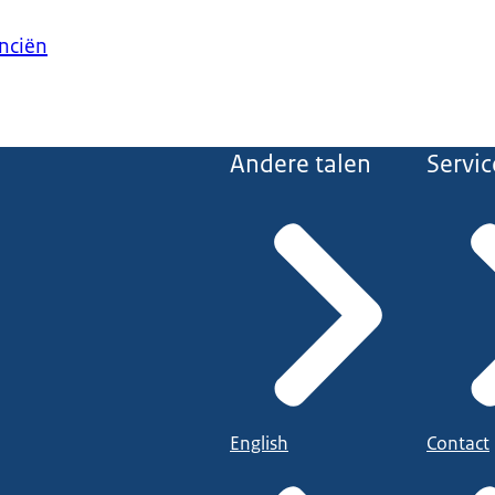
anciën
Andere talen
Servic
English
Contact