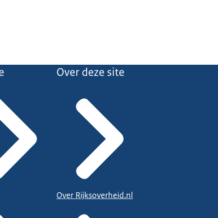
e
Over deze site
Over Rijksoverheid.nl