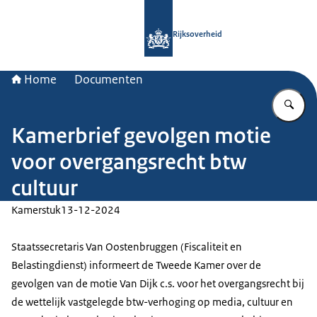
Naar de homepage van Rijksoverheid
Rijksoverheid
Home
Documenten
Vu
Kamerbrief gevolgen motie
voor overgangsrecht btw
cultuur
Kamerstuk
13-12-2024
Staatssecretaris Van Oostenbruggen (Fiscaliteit en
Belastingdienst) informeert de Tweede Kamer over de
gevolgen van de motie Van Dijk c.s. voor het overgangsrecht bij
de wettelijk vastgelegde btw-verhoging op media, cultuur en