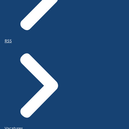
RSS
Vacatures