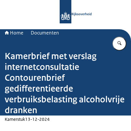
Naar de homepage van Rijksoverheid
Rijksoverheid
Home
Documenten
Vu
Kamerbrief met verslag
internetconsultatie
Contourenbrief
gedifferentieerde
verbruiksbelasting alcoholvrije
dranken
Kamerstuk
13-12-2024