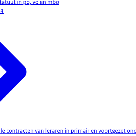
statuut in po, vo en mbo
24
bele contracten van leraren in primair en voortgezet on