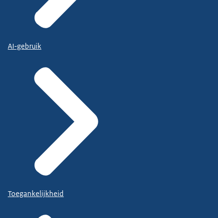
AI-gebruik
Toegankelijkheid