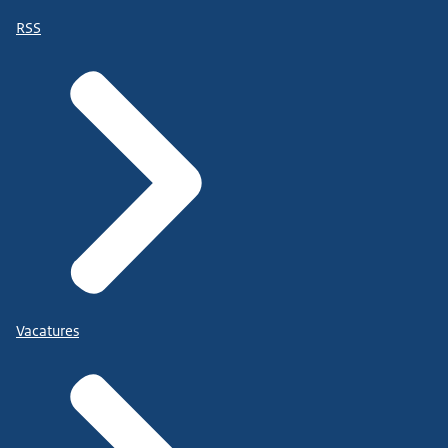
RSS
Vacatures