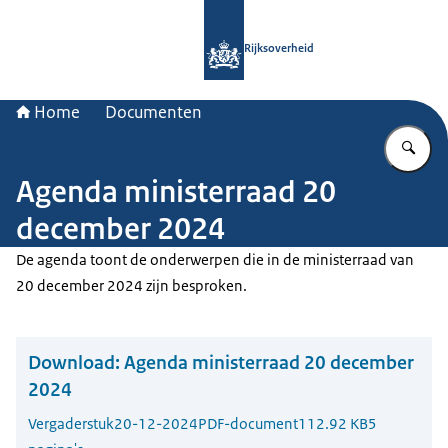
Naar de homepage van Rijksoverheid
Rijksoverheid
Home
Documenten
Vu
Agenda ministerraad 20
december 2024
De agenda toont de onderwerpen die in de ministerraad van
20 december 2024 zijn besproken.
Download:
Agenda ministerraad 20 december
2024
Vergaderstuk
20-12-2024
PDF-document
112.92 KB
5