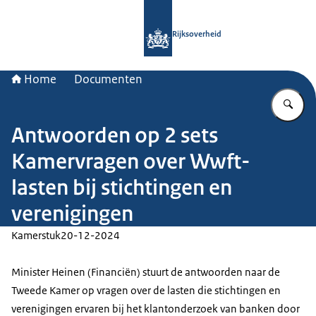
Naar de homepage van Rijksoverheid
Rijksoverheid
Home
Documenten
Vu
Antwoorden op 2 sets
Kamervragen over Wwft-
lasten bij stichtingen en
verenigingen
Kamerstuk
20-12-2024
Minister Heinen (Financiën) stuurt de antwoorden naar de
Tweede Kamer op vragen over de lasten die stichtingen en
verenigingen ervaren bij het klantonderzoek van banken door